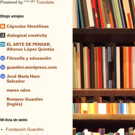
Powered by
Translate
Blogs amigos
Cápsulas filosóficas
dialogical creativity
EL ARTE DE PENSAR.
Alfonso López Quintás
Filosofía y educación
guardini.wordpress.com
José María Haro
Salvador
mares ralos
Romano Guardini
(Inglés)
Mi lista de webs
Fundación Guardini