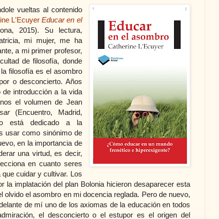
ole vueltas al contenido
ine L'Ecuyer
Educar en el
lona, 2015). Su lectura,
tricia, mi mujer, me ha
nte, a mi primer profesor,
cultad de filosofía, donde
la filosofía es el asombro
por o desconcierto. Años
de introducción a la vida
anos el volumen de Jean
nsar
(Encuentro, Madrid,
lo está dedicado a la
s usar como sinónimo de
evo, en la importancia de
erar una virtud, es decir,
fecciona en cuanto seres
que cuidar y cultivar. Los
 la implatación del plan Bolonia hicieron desaparecer esta
el olvido el asombro en mi docencia reglada. Pero de nuevo,
o delante de mí uno de los axiomas de la educación en todos
admiración, el desconcierto o el estupor es el origen del