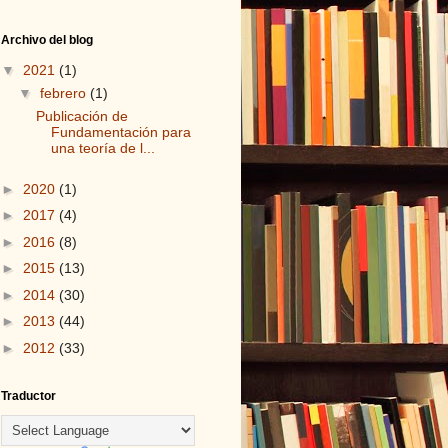
Archivo del blog
▼
2021
(1)
▼
febrero
(1)
Publicación de
Fundamentación para
una teoría de l...
►
2020
(1)
►
2017
(4)
►
2016
(8)
►
2015
(13)
►
2014
(30)
►
2013
(44)
►
2012
(33)
Traductor