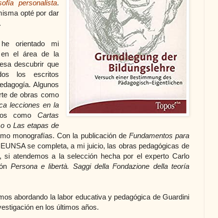
ofía personalista
.
misma opté por dar
.
he orientado mi
 en el área de la
esa descubrir que
dos los escritos
edagogía. Algunos
rte de obras como
ica lecciones en la
ros como
Cartas
mo
o
Las etapas de
mo monografías. Con la publicación de
Fundamentos para
 EUNSA se completa, a mi juicio, las obras pedagógicas de
a, si atendemos a la selección hecha por el experto Carlo
ión
Persona e libertà. Saggi della Fondazione della teoría
mos abordando la labor educativa y pedagógica de Guardini
vestigación en los últimos años.