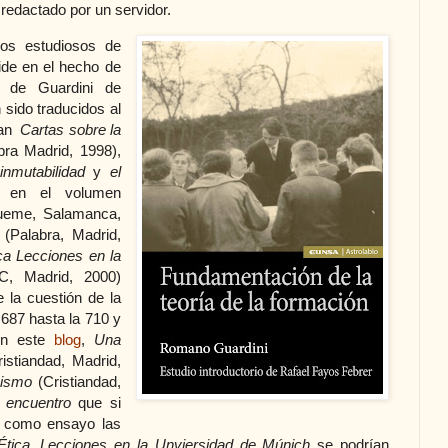
o redactado por un servidor.
los estudiosos de
ide en el hecho de
os de Guardini de
 sido traducidos al
ían
Cartas sobre la
ra Madrid, 1998),
 inmutabilidad
y
el
 en el volumen
ueme, Salamanca,
(Palabra, Madrid,
ca Lecciones en la
C, Madrid, 2000)
 la cuestión de la
 687 hasta la 710 y
n este
blog
,
Una
istiandad, Madrid,
 mismo
(Cristiandad,
l encuentro
que si
o como ensayo las
Ética. Lecciones en la Unviersidad de Múnich
se podrían