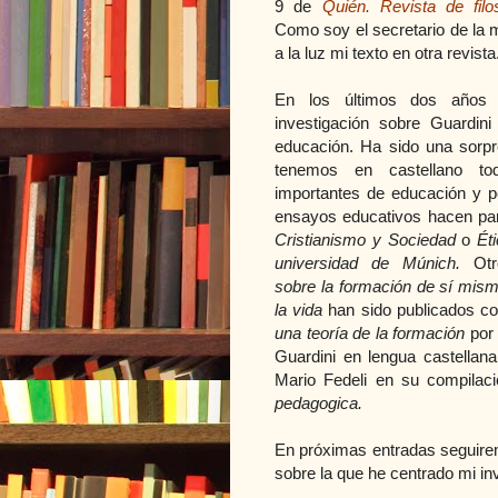
9 de
Quién. Revista de filos
Como soy el secretario de la 
a la luz mi texto en otra revista
En los últimos dos años 
investigación sobre Guardini
educación. Ha sido una sorpr
tenemos en castellano to
importantes de educación y p
ensayos educativos hacen pa
Cristianismo y Sociedad
o
Ét
universidad de Múnich.
Ot
sobre la formación de sí mis
la vida
han sido publicados co
una teoría de la formación
por
Guardini en lengua castellan
Mario Fedeli en su compilac
pedagogica.
En próximas entradas seguire
sobre la que he centrado mi in