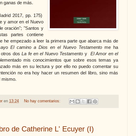
on ganas de más.
drid 2017, pp. 175)
"Fe y amor en el Nuevo
de oración"; "Santos y
tas partes contiene
e he empezado a leer la primera parte que abarca más de
nsayo
El camino a Dios en el Nuevo Testamento
me ha
 otros dos
La fe en el Nuevo Testamento
y
El Amor en el
ementado mis conocimientos que sobre esos temas ya
nzado más en su lectura y por ello no puedo comentar su
intención no era hoy hacer un resumen del libro, sino más
el mismo.
er
en
13:24
No hay comentarios:
ro de Catherine L' Ecuyer (I)