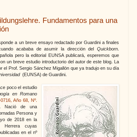
ildungslehre. Fundamentos para una
ión
responde a un breve ensayo redactado por Guardini a finales
 cuando acababa de asumir la dirección del
Quickborn
.
pañola pero la editorial EUNSA publicará, esperemos que
con un breve estudio introductorio del autor de este blog. La
or el Prof. Sergio Sánchez Migallón que ya tradujo en su día
universidad
(EUNSA) de Guardini.
ce poco el estudio
agogía en Romano
-0716, Año 68, Nº.
). Nació de una
Jornadas Persona y
yo de 2018 en la
l Herrera cuyas
publicadas en el nº