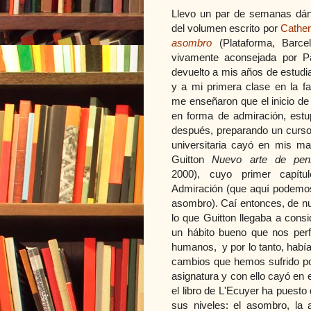
Llevo un par de semanas dánd
del volumen escrito por
Cather
asombro
(Plataforma, Barce
vivamente aconsejada por Pa
devuelto a mis años de estudia
y a mi primera clase en la fa
me enseñaron que el inicio de 
en forma de admiración, estu
después, preparando un curso 
universitaria cayó en mis m
Guitton
Nuevo arte de pe
2000), cuyo primer capítu
Admiración (que aquí podemo
asombro). Caí entonces, de nu
lo que Guitton llegaba a consid
un hábito bueno que nos per
humanos, y por lo tanto, había 
cambios que hemos sufrido por
asignatura y con ello cayó en 
el libro de L'Ecuyer ha puest
sus niveles: el asombro, la 