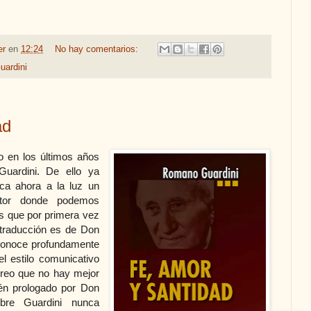
er
en
12:24
No hay comentarios:
ardini
ad
do en los últimos años
uardini. De ello ya
ca ahora a la luz un
utor donde podemos
s que por primera vez
 traducción es de Don
conoce profundamente
l estilo comunicativo
creo que no hay mejor
ién prologado por Don
bre Guardini nunca