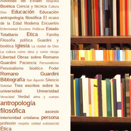
Autoridad del Estado
Biografía
Bioética
Ciencia y técnica
Cultura
Educación
Educación
Dios
antropología filosófica
El ocaso
de la Edad Moderna
Encuentro
Estado
Enfermedad
Escirtos Políticos
Etica
Totalitario
Familia
Filosofía política
Guardini y
Iglesia
bioética
La ciudad de Dios
La cultura como obra y como riesgo
Libertad
Obras sobre Romano
Guardini
Paciencia
Personalismo
Personalismo bioético
Poder
Romano Guardini
Bibliografía
Silencio
San Agustín
Tres escritos sobre la
Soledad
universidad
Universidad
Verdad
Veracidad
alma y cuerpo
antropología
filosófica
ascesis
persona
interioridad cristiana
profesión
respeto
unidad substancial
Ética