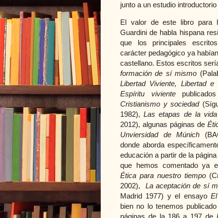
junto a un estudio introductori
El valor de este libro para 
Guardini de habla hispana res
que los principales escrit
carácter pedagógico ya habían
castellano.
Estos escritos ser
formación de sí mismo
(Palab
Libertad Viviente, Libertad e
Espíritu viviente
publicados
Cristianismo y sociedad
(Síg
1982),
Las etapas de la vida
2012), algunas páginas de
Éti
Unviersidad de Múnich
(BA
donde aborda específicamente
educación a partir de la página
que hemos comentado ya e
Ética para nuestro tiempo
(Cr
2002),
La aceptación de sí
Madrid 1977) y el ensayo
E
bien no lo tenemos publicad
páginas de la 186 a 197 de