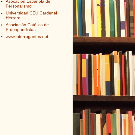
Asocación Española de
Personalismo
Universidad CEU Cardenal
Herrera
Asociación Católica de
Propagandistas
www.interrogantes.net