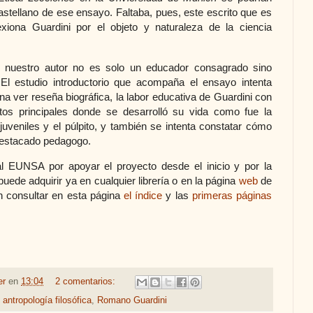
astellano de ese ensayo. Faltaba, pues, este escrito que es
xiona Guardini por el objeto y naturaleza de la ciencia
 nuestro autor no es solo un educador consagrado sino
El estudio introductorio que acompaña el ensayo intenta
na ver reseña biográfica, la labor educativa de Guardini con
tos principales donde se desarrolló su vida como fue la
juveniles y el púlpito, y también se intenta constatar cómo
 destacado pedagogo.
ial EUNSA por apoyar el proyecto desde el inicio y por la
puede adquirir ya en cualquier librería o en la página
web
de
en consultar en esta página
el índice
y las
primeras páginas
er
en
13:04
2 comentarios:
antropología filosófica
,
Romano Guardini